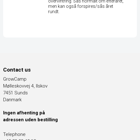
overvintring. Sås normalt om efteråret,
men kan også forspires/sås året
rundt.
Contact us
GrowCamp
Mølleskovvej 4, Ilskov
7451 Sunds
Danmark
Ingen afhenting på
adressen uden bestilling
Telephone