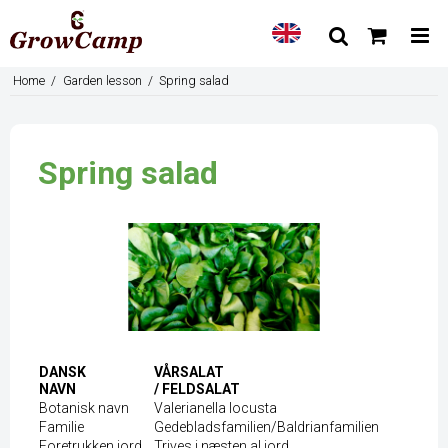
Home
/
Garden lesson
/
Spring salad
Spring salad
DANSK
VÅRSALAT
NAVN
/ FELDSALAT
Botanisk navn
Valerianella locusta
Familie
Gedebladsfamilien/Baldrianfamilien
Foretrukken jord
Trives i næsten al jord.