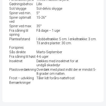
Gødningsbehov
Lille
Sol/skygge
Sol-delvis skygge
Spirer ved min.
5°
Spirer optimalt
15-26°
ved
Spirer ved max.
35°
Fra såning til
Få dage – 1 uge
spiring
Planteafstand
I dobbeltrække: 5 cm. I enkeltrække: 3 cm.
Til andre planter: 30 cm.
Forspires
Sås direkte
Marts-September
Fra såning til høst
4-6 uger
Insektnet
Dækkes med insektnet for at
undgå skadedyr
Plastoverdækning
Overdæk med plast indtil der er mindst 5-
8 grader om natten.
Frost – udvikling
Tåler lidt forårs-nattefrost
Bemærkninger