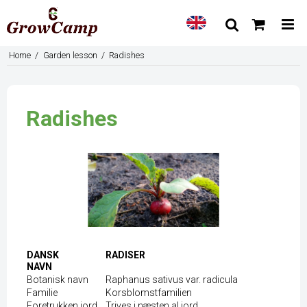
Home
/
Garden lesson
/
Radishes
Radishes
DANSK
RADISER
NAVN
Botanisk navn
Raphanus sativus var. radicula
Familie
Korsblomstfamilien
Foretrukken jord
Trives i næsten al jord.