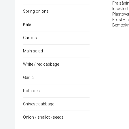
Fra sånin
Insektnet
Spring onions
Plastove
Frost – u
Kale
Bemærkn
Carrots
Main salad
White / red cabbage
Garlic
Potatoes
Chinese cabbage
Onion / shallot - seeds