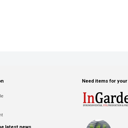
on
Need items for your
le
nt
he latest news