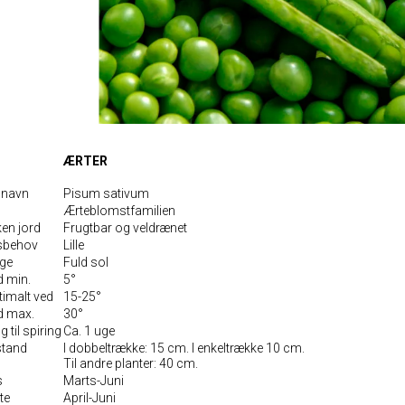
ÆRTER
 navn
Pisum sativum
Ærteblomstfamilien
ken jord
Frugtbar og veldrænet
sbehov
Lille
gge
Fuld sol
d min.
5°
timalt ved
15-25°
ed max.
30°
 til spiring
Ca. 1 uge
stand
I dobbeltrække: 15 cm. I enkeltrække 10 cm.
Til andre planter: 40 cm.
s
Marts-Juni
te
April-Juni