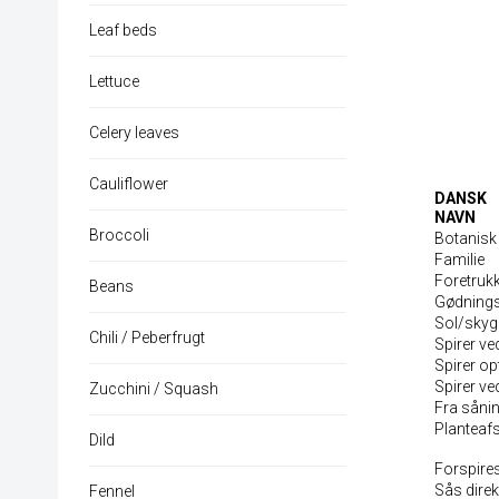
Leaf beds
Lettuce
Celery leaves
Cauliflower
DANSK
NAVN
Broccoli
Botanisk
Familie
Foretruk
Beans
Gødning
Sol/sky
Chili / Peberfrugt
Spirer ve
Spirer op
Spirer v
Zucchini / Squash
Fra såning
Planteaf
Dild
Forspire
Sås direk
Fennel