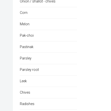
Onion / shallot - chives
Corn
Melon
Pak-choi
Pastinak
Parsley
Parsley root
Leek
Chives
Radishes