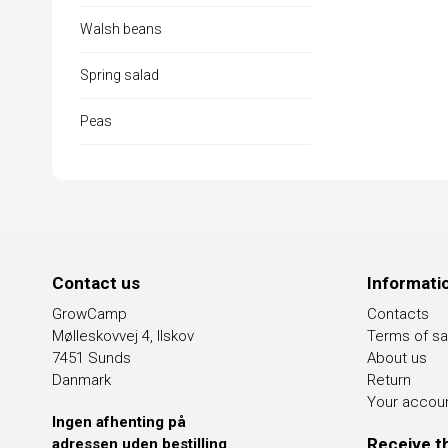
Walsh beans
Spring salad
Peas
Contact us
Informati
GrowCamp
Contacts
Mølleskovvej 4, Ilskov
Terms of sa
7451 Sunds
About us
Danmark
Return
Your accou
Ingen afhenting på
Receive t
adressen uden bestilling