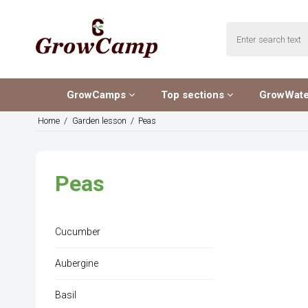
GrowCamps
Top sections
GrowWat
Home
/
Garden lesson
/
Peas
Peas
Cucumber
Aubergine
Basil