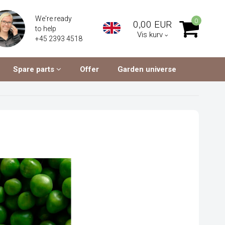
We're ready
0
0,00 EUR
to help
Vis kurv
+45 2393 4518
Spare parts
Offer
Garden universe