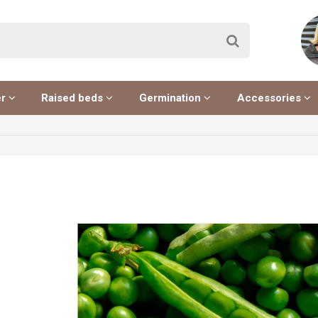
er
Raised beds
Germination
Accessories