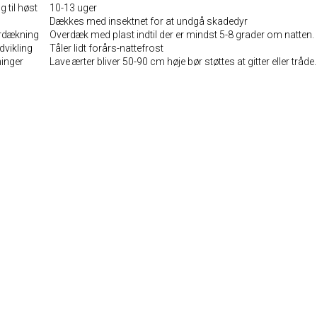
g til høst
10-13 uger
Dækkes med insektnet for at undgå skadedyr
rdækning
Overdæk med plast indtil der er mindst 5-8 grader om natten.
dvikling
Tåler lidt forårs-nattefrost
inger
Lave ærter bliver 50-90 cm høje bør støttes at gitter eller tråde.